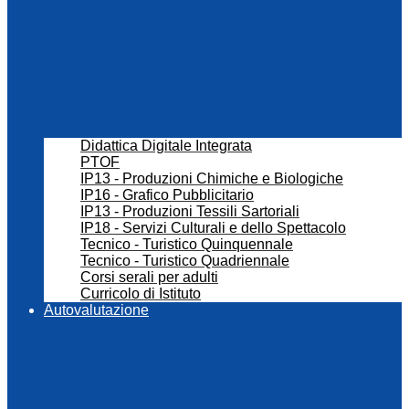
Didattica Digitale Integrata
PTOF
IP13 - Produzioni Chimiche e Biologiche
IP16 - Grafico Pubblicitario
IP13 - Produzioni Tessili Sartoriali
IP18 - Servizi Culturali e dello Spettacolo
Tecnico - Turistico Quinquennale
Tecnico - Turistico Quadriennale
Corsi serali per adulti
Curricolo di Istituto
Autovalutazione