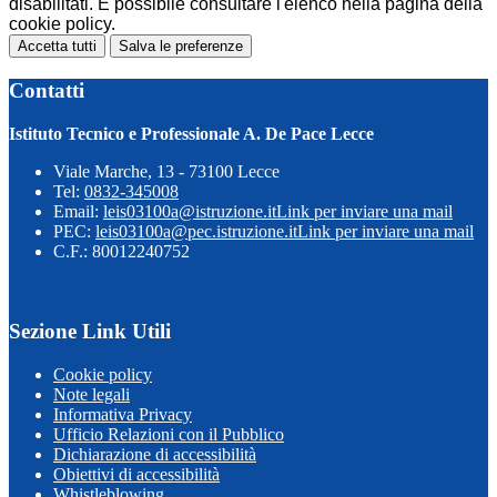
disabilitati. È possibile consultare l'elenco nella pagina della
cookie policy.
Accetta tutti
Salva le preferenze
Contatti
Istituto Tecnico e Professionale A. De Pace Lecce
Viale Marche, 13 - 73100 Lecce
Tel:
0832-345008
Email:
leis03100a@istruzione.it
Link per inviare una mail
PEC:
leis03100a@pec.istruzione.it
Link per inviare una mail
C.F.: 80012240752
Sezione Link Utili
Cookie policy
Note legali
Informativa Privacy
Ufficio Relazioni con il Pubblico
Dichiarazione di accessibilità
Obiettivi di accessibilità
Whistleblowing