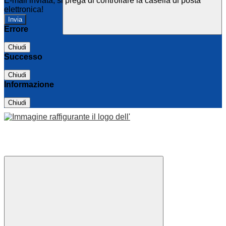
E-mail inviata, si prega di controllare la casella di posta
elettronica!
Errore
Chiudi
Successo
Chiudi
Informazione
Chiudi