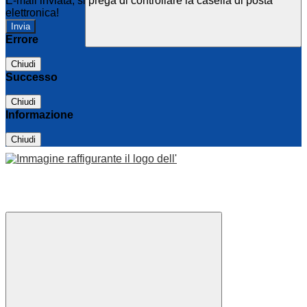
E-mail inviata, si prega di controllare la casella di posta
elettronica!
Errore
Chiudi
Successo
Chiudi
Informazione
Chiudi