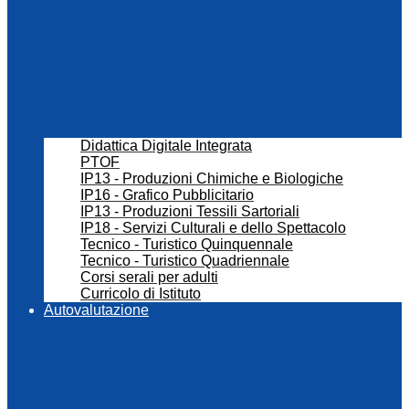
Didattica Digitale Integrata
PTOF
IP13 - Produzioni Chimiche e Biologiche
IP16 - Grafico Pubblicitario
IP13 - Produzioni Tessili Sartoriali
IP18 - Servizi Culturali e dello Spettacolo
Tecnico - Turistico Quinquennale
Tecnico - Turistico Quadriennale
Corsi serali per adulti
Curricolo di Istituto
Autovalutazione