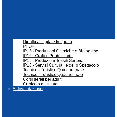
Didattica Digitale Integrata
PTOF
IP13 - Produzioni Chimiche e Biologiche
IP16 - Grafico Pubblicitario
IP13 - Produzioni Tessili Sartoriali
IP18 - Servizi Culturali e dello Spettacolo
Tecnico - Turistico Quinquennale
Tecnico - Turistico Quadriennale
Corsi serali per adulti
Curricolo di Istituto
Autovalutazione