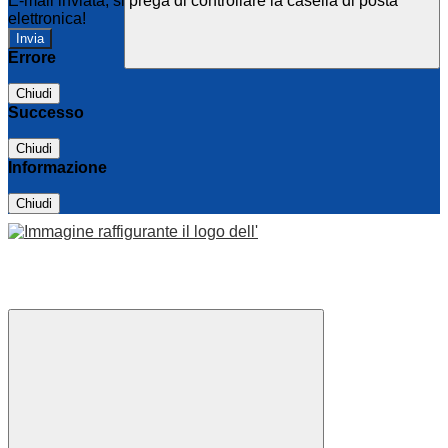
E-mail inviata, si prega di controllare la casella di posta
elettronica!
Errore
Chiudi
Successo
Chiudi
Informazione
Chiudi