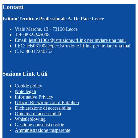
Contatti
Istituto Tecnico e Professionale A. De Pace Lecce
Viale Marche, 13 - 73100 Lecce
Tel:
0832-345008
Email:
leis03100a@istruzione.it
Link per inviare una mail
PEC:
leis03100a@pec.istruzione.it
Link per inviare una mail
C.F.: 80012240752
Sezione Link Utili
Cookie policy
Note legali
Informativa Privacy
Ufficio Relazioni con il Pubblico
Dichiarazione di accessibilità
Obiettivi di accessibilità
Whistleblowing
Gestione consensi cookie
Amministrazione trasparente