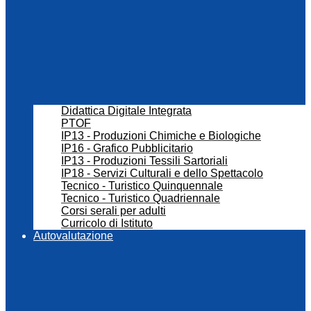
Didattica Digitale Integrata
PTOF
IP13 - Produzioni Chimiche e Biologiche
IP16 - Grafico Pubblicitario
IP13 - Produzioni Tessili Sartoriali
IP18 - Servizi Culturali e dello Spettacolo
Tecnico - Turistico Quinquennale
Tecnico - Turistico Quadriennale
Corsi serali per adulti
Curricolo di Istituto
Autovalutazione