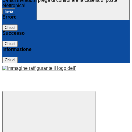
E-mail inviata, si prega di controllare la casella di posta
elettronica!
Errore
Chiudi
Successo
Chiudi
Informazione
Chiudi