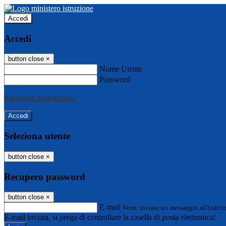
Accedi
Accedi
button close
×
Nome Utente
Password
Password dimenticata?
Seleziona utente
button close
×
Recupero password
button close
×
E-mail
Verrà inviato un messaggio all'indiriz
E-mail inviata, si prega di controllare la casella di posta elettronica!