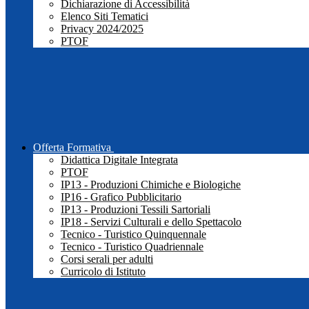
Dichiarazione di Accessibilità
Elenco Siti Tematici
Privacy 2024/2025
PTOF
Offerta Formativa
Didattica Digitale Integrata
PTOF
IP13 - Produzioni Chimiche e Biologiche
IP16 - Grafico Pubblicitario
IP13 - Produzioni Tessili Sartoriali
IP18 - Servizi Culturali e dello Spettacolo
Tecnico - Turistico Quinquennale
Tecnico - Turistico Quadriennale
Corsi serali per adulti
Curricolo di Istituto