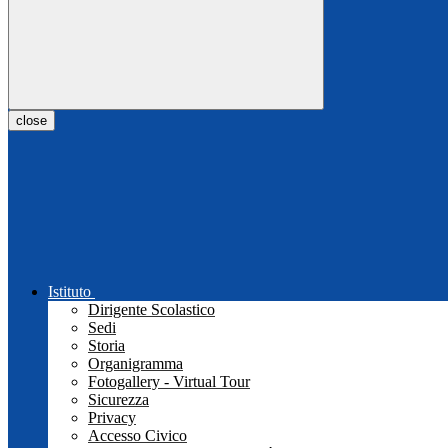
close
Istituto
Dirigente Scolastico
Sedi
Storia
Organigramma
Fotogallery - Virtual Tour
Sicurezza
Privacy
Accesso Civico