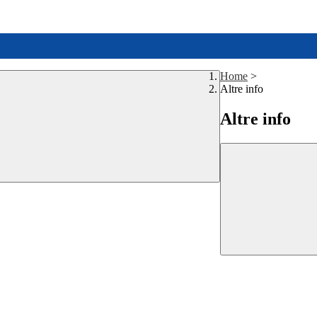
Home
>
Altre info
Altre info