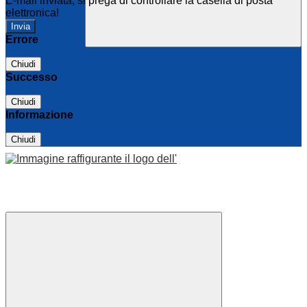
E-mail inviata, si prega di controllare la casella di posta
elettronica!
Errore
Chiudi
Successo
Chiudi
Informazione
Chiudi