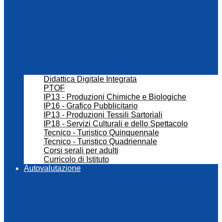
Didattica Digitale Integrata
PTOF
IP13 - Produzioni Chimiche e Biologiche
IP16 - Grafico Pubblicitario
IP13 - Produzioni Tessili Sartoriali
IP18 - Servizi Culturali e dello Spettacolo
Tecnico - Turistico Quinquennale
Tecnico - Turistico Quadriennale
Corsi serali per adulti
Curricolo di Istituto
Autovalutazione