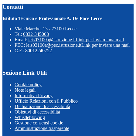
Contatti
Istituto Tecnico e Professionale A. De Pace Lecce
Viale Marche, 13 - 73100 Lecce
Tel:
0832-345008
Email:
leis03100a@istruzione.it
Link per inviare una mail
PEC:
leis03100a@pec.istruzione.it
Link per inviare una mail
C.F.: 80012240752
Sezione Link Utili
Cookie policy
Note legali
Informativa Privacy
Ufficio Relazioni con il Pubblico
Dichiarazione di accessibilità
Obiettivi di accessibilità
Whistleblowing
Gestione consensi cookie
Amministrazione trasparente