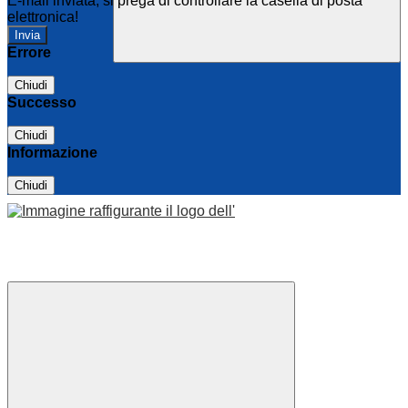
E-mail inviata, si prega di controllare la casella di posta
elettronica!
Errore
Chiudi
Successo
Chiudi
Informazione
Chiudi