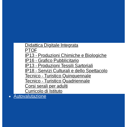
Didattica Digitale Integrata
PTOF
IP13 - Produzioni Chimiche e Biologiche
IP16 - Grafico Pubblicitario
IP13 - Produzioni Tessili Sartoriali
IP18 - Servizi Culturali e dello Spettacolo
Tecnico - Turistico Quinquennale
Tecnico - Turistico Quadriennale
Corsi serali per adulti
Curricolo di Istituto
Autovalutazione