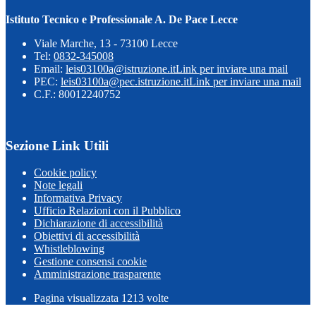
Istituto Tecnico e Professionale A. De Pace Lecce
Viale Marche, 13 - 73100 Lecce
Tel:
0832-345008
Email:
leis03100a@istruzione.it
Link per inviare una mail
PEC:
leis03100a@pec.istruzione.it
Link per inviare una mail
C.F.: 80012240752
Sezione Link Utili
Cookie policy
Note legali
Informativa Privacy
Ufficio Relazioni con il Pubblico
Dichiarazione di accessibilità
Obiettivi di accessibilità
Whistleblowing
Gestione consensi cookie
Amministrazione trasparente
Pagina visualizzata
1213
volte