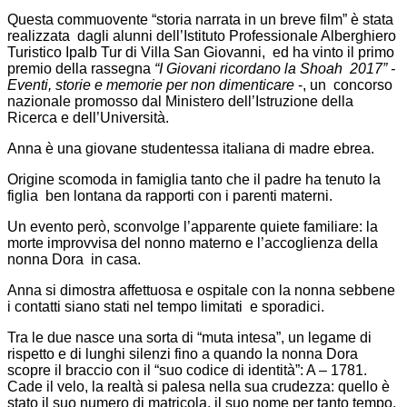
Questa commuovente “storia narrata in un breve film” è stata
realizzata dagli alunni dell’Istituto Professionale Alberghiero
Turistico Ipalb Tur di Villa San Giovanni, ed ha vinto il primo
premio della rassegna
“I Giovani ricordano la Shoah 2017” -
Eventi, storie e memorie per non dimenticare
-, un concorso
nazionale promosso dal Ministero dell’Istruzione della
Ricerca e dell’Università.
Anna è una giovane studentessa italiana di madre ebrea.
Origine scomoda in famiglia tanto che il padre ha tenuto la
figlia ben lontana da rapporti con i parenti materni.
Un evento però, sconvolge l’apparente quiete familiare: la
morte improvvisa del nonno materno e l’accoglienza della
nonna Dora in casa.
Anna si dimostra affettuosa e ospitale con la nonna sebbene
i contatti siano stati nel tempo limitati e sporadici.
Tra le due nasce una sorta di “muta intesa”, un legame di
rispetto e di lunghi silenzi fino a quando la nonna Dora
scopre il braccio con il “suo codice di identità”: A – 1781.
Cade il velo, la realtà si palesa nella sua crudezza: quello è
stato il suo numero di matricola, il suo nome per tanto tempo.