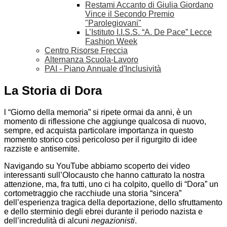
Restami Accanto di Giulia Giordano
Vince il Secondo Premio
"Parolegiovani"
L’Istituto I.I.S.S. “A. De Pace” Lecce
Fashion Week
Centro Risorse Freccia
Alternanza Scuola-Lavoro
PAI - Piano Annuale d'Inclusività
La Storia di Dora
l “Giorno della memoria” si ripete ormai da anni, è un
momento di riflessione che aggiunge qualcosa di nuovo,
sempre, ed acquista particolare importanza in questo
momento storico così pericoloso per il rigurgito di idee
razziste e antisemite.
Navigando su YouTube abbiamo scoperto dei video
interessanti sull’Olocausto che hanno catturato la nostra
attenzione, ma, fra tutti, uno ci ha colpito, quello di “Dora” un
cortometraggio che racchiude una storia “sincera”
dell’esperienza tragica della deportazione, dello sfruttamento
e dello sterminio degli ebrei durante il periodo nazista e
dell’incredulità di alcuni
negazionisti
.