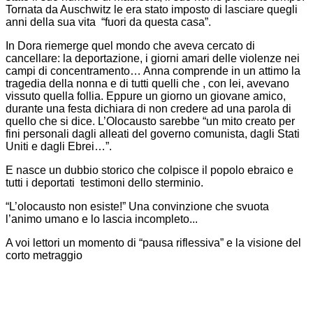
Tornata da Auschwitz le era stato imposto di lasciare quegli
anni della sua vita “fuori da questa casa”.
In Dora riemerge quel mondo che aveva cercato di
cancellare: la deportazione, i giorni amari delle violenze nei
campi di concentramento… Anna comprende in un attimo la
tragedia della nonna e di tutti quelli che , con lei, avevano
vissuto quella follia. Eppure un giorno un giovane amico,
durante una festa dichiara di non credere ad una parola di
quello che si dice. L’Olocausto sarebbe “un mito creato per
fini personali dagli alleati del governo comunista, dagli Stati
Uniti e dagli Ebrei…”.
E nasce un dubbio storico che colpisce il popolo ebraico e
tutti i deportati testimoni dello sterminio.
“L’olocausto non esiste!” Una convinzione che svuota
l’animo umano e lo lascia incompleto...
A voi lettori un momento di “pausa riflessiva” e la visione del
corto metraggio