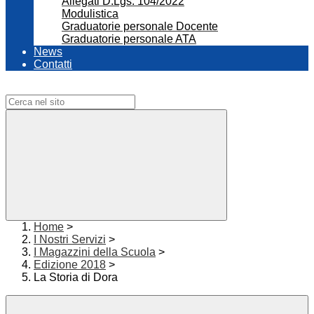
Allegati D.Lgs. 104/2022
Modulistica
Graduatorie personale Docente
Graduatorie personale ATA
News
Contatti
Campo di ricerca per le pagine del sito
Home
>
I Nostri Servizi
>
I Magazzini della Scuola
>
Edizione 2018
>
La Storia di Dora