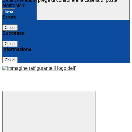
E-mail inviata, si prega di controllare la casella di posta
elettronica!
Errore
Chiudi
Successo
Chiudi
Informazione
Chiudi