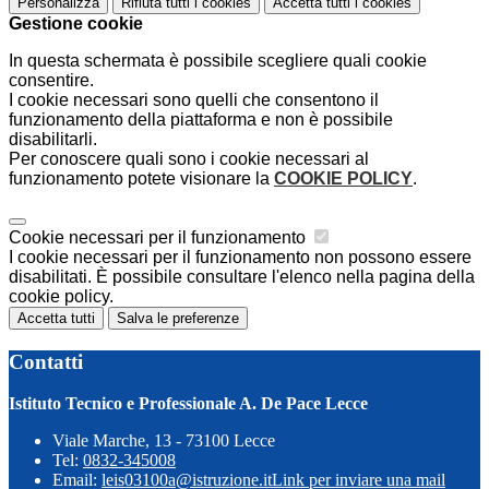
Personalizza
Rifiuta tutti
i cookies
Accetta tutti
i cookies
Gestione cookie
In questa schermata è possibile scegliere quali cookie
consentire.
I cookie necessari sono quelli che consentono il
funzionamento della piattaforma e non è possibile
disabilitarli.
Per conoscere quali sono i cookie necessari al
funzionamento potete visionare la
COOKIE POLICY
.
Cookie necessari per il funzionamento
I cookie necessari per il funzionamento non possono essere
disabilitati. È possibile consultare l'elenco nella pagina della
cookie policy.
Accetta tutti
Salva le preferenze
Contatti
Istituto Tecnico e Professionale A. De Pace Lecce
Viale Marche, 13 - 73100 Lecce
Tel:
0832-345008
Email:
leis03100a@istruzione.it
Link per inviare una mail