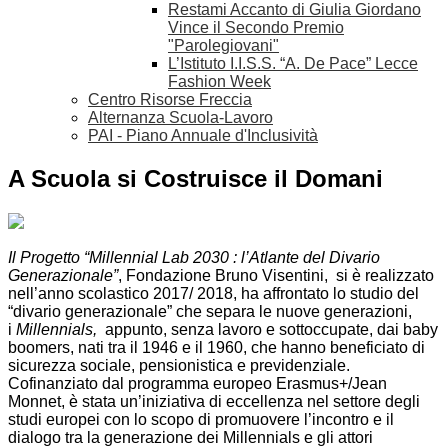
Restami Accanto di Giulia Giordano
Vince il Secondo Premio
"Parolegiovani"
L’Istituto I.I.S.S. “A. De Pace” Lecce
Fashion Week
Centro Risorse Freccia
Alternanza Scuola-Lavoro
PAI - Piano Annuale d'Inclusività
A Scuola si Costruisce il Domani
Il Progetto “Millennial Lab 2030
: l’Atlante del Divario
Generazionale”
, Fondazione Bruno Visentini, si è realizzato
nell’anno scolastico 2017/ 2018, ha affrontato lo studio del
“divario generazionale” che separa le nuove generazioni,
i
Millennials,
appunto,
senza lavoro e sottoccupate, dai baby
boomers, nati tra il 1946 e il 1960, che hanno beneficiato di
sicurezza sociale, pensionistica e previdenziale.
Cofinanziato dal programma europeo Erasmus+/Jean
Monnet, è stata un’iniziativa di eccellenza nel settore degli
studi europei con lo scopo di promuovere l’incontro e il
dialogo tra la generazione dei Millennials e gli attori