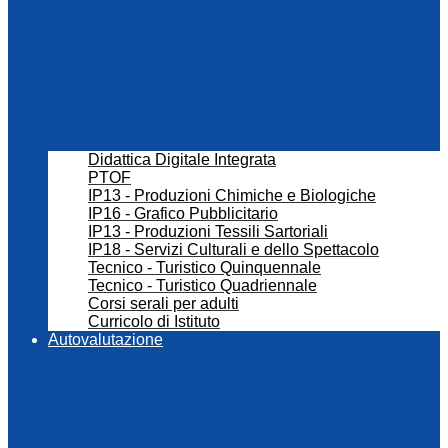
Didattica Digitale Integrata
PTOF
IP13 - Produzioni Chimiche e Biologiche
IP16 - Grafico Pubblicitario
IP13 - Produzioni Tessili Sartoriali
IP18 - Servizi Culturali e dello Spettacolo
Tecnico - Turistico Quinquennale
Tecnico - Turistico Quadriennale
Corsi serali per adulti
Curricolo di Istituto
Autovalutazione