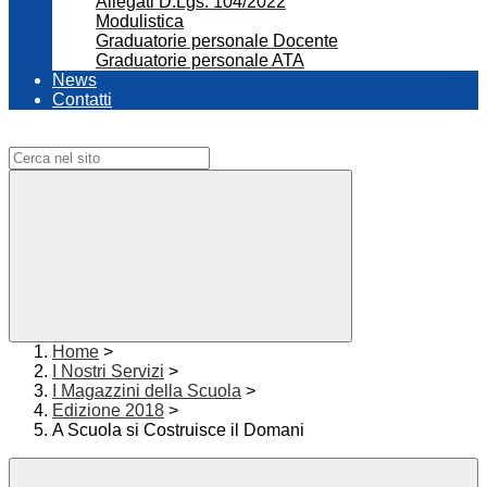
Allegati D.Lgs. 104/2022
Modulistica
Graduatorie personale Docente
Graduatorie personale ATA
News
Contatti
Campo di ricerca per le pagine del sito
Home
>
I Nostri Servizi
>
I Magazzini della Scuola
>
Edizione 2018
>
A Scuola si Costruisce il Domani