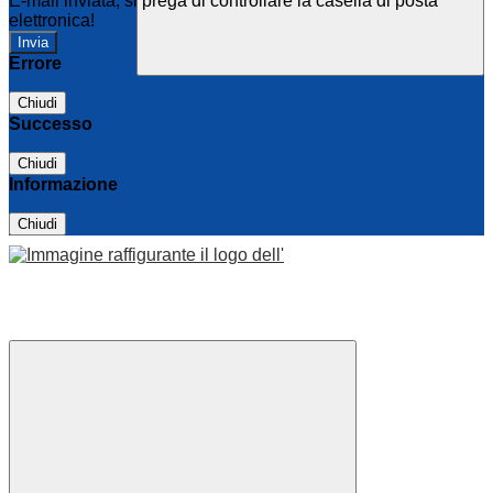
E-mail inviata, si prega di controllare la casella di posta
elettronica!
Errore
Chiudi
Successo
Chiudi
Informazione
Chiudi