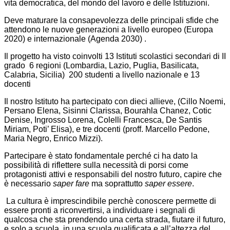
vita democratica, del mondo del lavoro e delle Istituzioni.
Deve maturare la consapevolezza delle principali sfide che
attendono le nuove generazioni a livello europeo (Europa
2020) e internazionale (Agenda 2030) .
Il progetto ha visto coinvolti 13 Istituti scolastici secondari di II
grado 6 regioni (Lombardia, Lazio, Puglia, Basilicata,
Calabria, Sicilia) 200 studenti a livello nazionale e 13
docenti
Il nostro Istituto ha partecipato con dieci allieve, (Cillo Noemi,
Persano Elena, Sisinni Clarissa, Bourahla Chanez, Cotic
Denise, Ingrosso Lorena, Colelli Francesca, De Santis
Miriam, Poti’ Elisa), e tre docenti (proff. Marcello Pedone,
Maria Negro, Enrico Mizzi).
Partecipare è stato fondamentale perché ci ha dato la
possibilità di riflettere sulla necessità di porsi come
protagonisti attivi e responsabili del nostro futuro, capire che
è necessario
saper fare
ma soprattutto
saper essere
.
La cultura è imprescindibile perchè conoscere permette di
essere pronti a riconvertirsi, a individuare i segnali di
qualcosa che sta prendendo una certa strada, fiutare il futuro,
e solo a scuola, in una scuola qualificata e all’altezza del