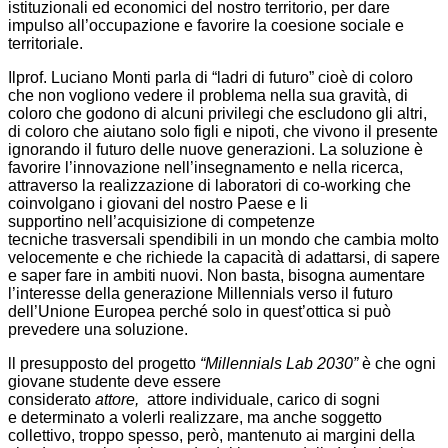
istituzionali ed economici del nostro territorio, per dare
impulso all’occupazione e favorire la coesione sociale e
territoriale.
Ilprof. Luciano Monti parla di “ladri di futuro” cioè di coloro
che non vogliono vedere il problema nella sua gravità, di
coloro che godono di alcuni privilegi che escludono gli altri,
di coloro che aiutano solo figli e nipoti, che vivono il presente
ignorando il futuro delle nuove generazioni. La soluzione è
favorire l’innovazione nell’insegnamento e nella ricerca,
attraverso la realizzazione di laboratori di co-working che
coinvolgano i giovani del nostro Paese e li
supportino nell’acquisizione di competenze
tecniche trasversali spendibili in un mondo che cambia molto
velocemente e che richiede la capacità di adattarsi, di sapere
e saper fare in ambiti nuovi. Non basta, bisogna aumentare
l’interesse della generazione Millennials verso il futuro
dell’Unione Europea perché solo in quest’ottica si può
prevedere una soluzione.
ll presupposto del progetto
“Millennials Lab 2030”
è che ogni
giovane studente deve essere
considerato
attore,
attore individuale, carico di sogni
e determinato a volerli realizzare, ma anche soggetto
collettivo, troppo spesso, però, mantenuto ai margini della