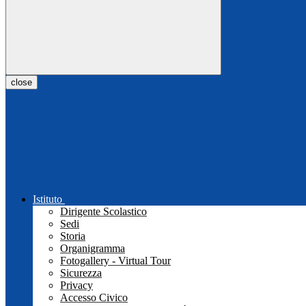
close
Istituto
Dirigente Scolastico
Sedi
Storia
Organigramma
Fotogallery - Virtual Tour
Sicurezza
Privacy
Accesso Civico