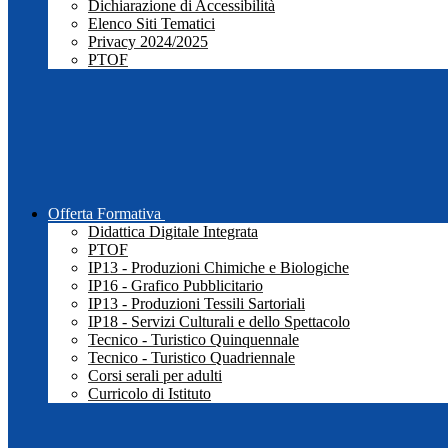
Dichiarazione di Accessibilità
Elenco Siti Tematici
Privacy 2024/2025
PTOF
Offerta Formativa
Didattica Digitale Integrata
PTOF
IP13 - Produzioni Chimiche e Biologiche
IP16 - Grafico Pubblicitario
IP13 - Produzioni Tessili Sartoriali
IP18 - Servizi Culturali e dello Spettacolo
Tecnico - Turistico Quinquennale
Tecnico - Turistico Quadriennale
Corsi serali per adulti
Curricolo di Istituto