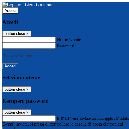
Accedi
Accedi
button close
×
Nome Utente
Password
Password dimenticata?
Seleziona utente
button close
×
Recupero password
button close
×
E-mail
Verrà inviato un messaggio all'indiriz
E-mail inviata, si prega di controllare la casella di posta elettronica!