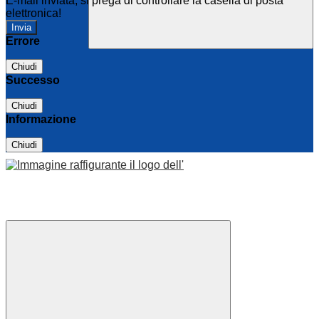
E-mail inviata, si prega di controllare la casella di posta
elettronica!
Errore
Chiudi
Successo
Chiudi
Informazione
Chiudi