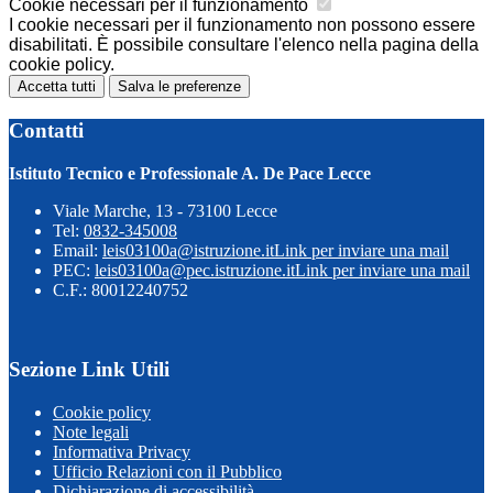
Cookie necessari per il funzionamento
I cookie necessari per il funzionamento non possono essere
disabilitati. È possibile consultare l'elenco nella pagina della
cookie policy.
Accetta tutti
Salva le preferenze
Contatti
Istituto Tecnico e Professionale A. De Pace Lecce
Viale Marche, 13 - 73100 Lecce
Tel:
0832-345008
Email:
leis03100a@istruzione.it
Link per inviare una mail
PEC:
leis03100a@pec.istruzione.it
Link per inviare una mail
C.F.: 80012240752
Sezione Link Utili
Cookie policy
Note legali
Informativa Privacy
Ufficio Relazioni con il Pubblico
Dichiarazione di accessibilità