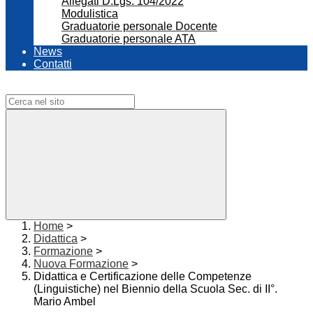
Allegati D.Lgs. 104/2022
Modulistica
Graduatorie personale Docente
Graduatorie personale ATA
News
Contatti
Campo di ricerca per le pagine del sito
Home
>
Didattica
>
Formazione
>
Nuova Formazione
>
Didattica e Certificazione delle Competenze
(Linguistiche) nel Biennio della Scuola Sec. di II°.
Mario Ambel