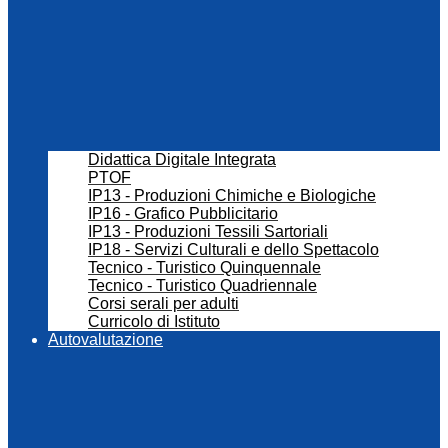
Didattica Digitale Integrata
PTOF
IP13 - Produzioni Chimiche e Biologiche
IP16 - Grafico Pubblicitario
IP13 - Produzioni Tessili Sartoriali
IP18 - Servizi Culturali e dello Spettacolo
Tecnico - Turistico Quinquennale
Tecnico - Turistico Quadriennale
Corsi serali per adulti
Curricolo di Istituto
Autovalutazione