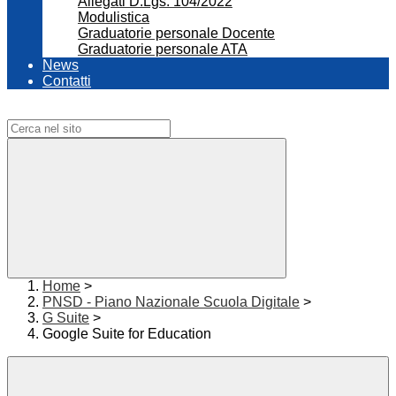
Allegati D.Lgs. 104/2022
Modulistica
Graduatorie personale Docente
Graduatorie personale ATA
News
Contatti
Campo di ricerca per le pagine del sito
Home
>
PNSD - Piano Nazionale Scuola Digitale
>
G Suite
>
Google Suite for Education