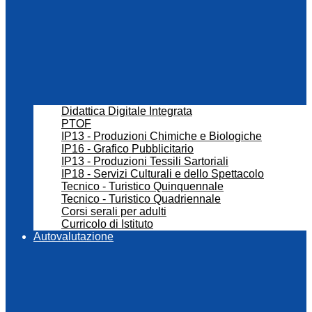
Didattica Digitale Integrata
PTOF
IP13 - Produzioni Chimiche e Biologiche
IP16 - Grafico Pubblicitario
IP13 - Produzioni Tessili Sartoriali
IP18 - Servizi Culturali e dello Spettacolo
Tecnico - Turistico Quinquennale
Tecnico - Turistico Quadriennale
Corsi serali per adulti
Curricolo di Istituto
Autovalutazione