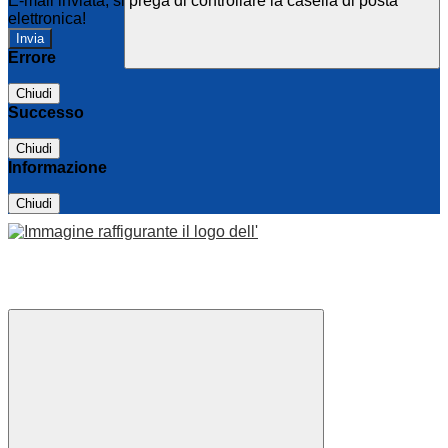
E-mail inviata, si prega di controllare la casella di posta
elettronica!
Errore
Chiudi
Successo
Chiudi
Informazione
Chiudi