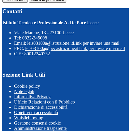
Contatti
Istituto Tecnico e Professionale A. De Pace Lecce
Viale Marche, 13 - 73100 Lecce
Tel:
0832-345008
Email:
leis03100a@istruzione.it
Link per inviare una mail
PEC:
leis03100a@pec.istruzione.it
Link per inviare una mail
C.F.: 80012240752
Sezione Link Utili
Cookie policy
Note legali
Informativa Privacy
Ufficio Relazioni con il Pubblico
Dichiarazione di accessibilità
Obiettivi di accessibilità
Whistleblowing
Gestione consensi cookie
Amministrazione trasparente