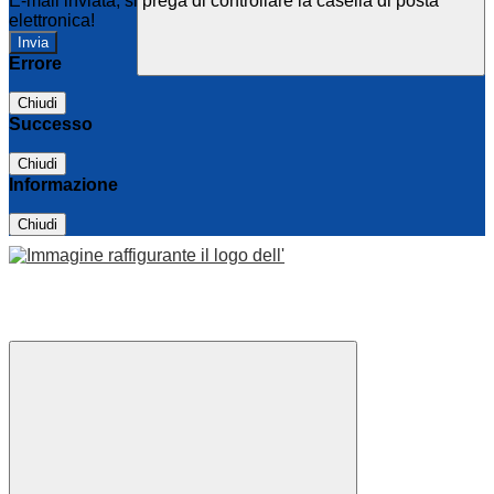
E-mail inviata, si prega di controllare la casella di posta
elettronica!
Errore
Chiudi
Successo
Chiudi
Informazione
Chiudi