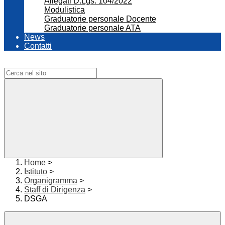
Allegati D.Lgs. 104/2022
Modulistica
Graduatorie personale Docente
Graduatorie personale ATA
News
Contatti
Campo di ricerca per le pagine del sito
Home
>
Istituto
>
Organigramma
>
Staff di Dirigenza
>
DSGA