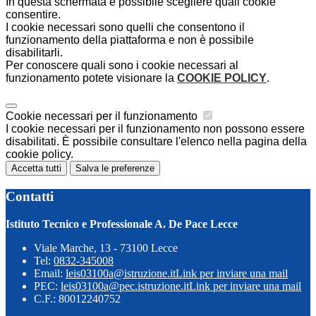
In questa schermata è possibile scegliere quali cookie
consentire.
I cookie necessari sono quelli che consentono il
funzionamento della piattaforma e non è possibile
disabilitarli.
Per conoscere quali sono i cookie necessari al
funzionamento potete visionare la
COOKIE POLICY
.
Cookie necessari per il funzionamento
I cookie necessari per il funzionamento non possono essere
disabilitati. È possibile consultare l'elenco nella pagina della
cookie policy.
Accetta tutti
Salva le preferenze
Contatti
Istituto Tecnico e Professionale A. De Pace Lecce
Viale Marche, 13 - 73100 Lecce
Tel:
0832-345008
Email:
leis03100a@istruzione.it
Link per inviare una mail
PEC:
leis03100a@pec.istruzione.it
Link per inviare una mail
C.F.: 80012240752