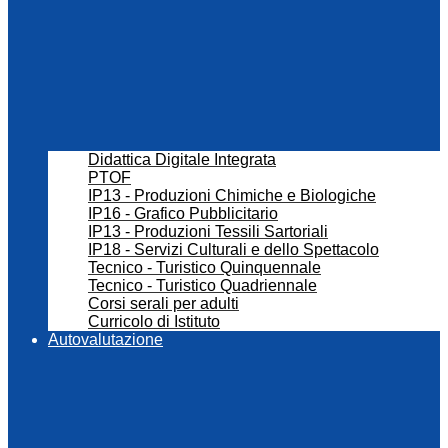
Didattica Digitale Integrata
PTOF
IP13 - Produzioni Chimiche e Biologiche
IP16 - Grafico Pubblicitario
IP13 - Produzioni Tessili Sartoriali
IP18 - Servizi Culturali e dello Spettacolo
Tecnico - Turistico Quinquennale
Tecnico - Turistico Quadriennale
Corsi serali per adulti
Curricolo di Istituto
Autovalutazione