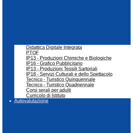
Didattica Digitale Integrata
PTOF
IP13 - Produzioni Chimiche e Biologiche
IP16 - Grafico Pubblicitario
IP13 - Produzioni Tessili Sartoriali
IP18 - Servizi Culturali e dello Spettacolo
Tecnico - Turistico Quinquennale
Tecnico - Turistico Quadriennale
Corsi serali per adulti
Curricolo di Istituto
Autovalutazione