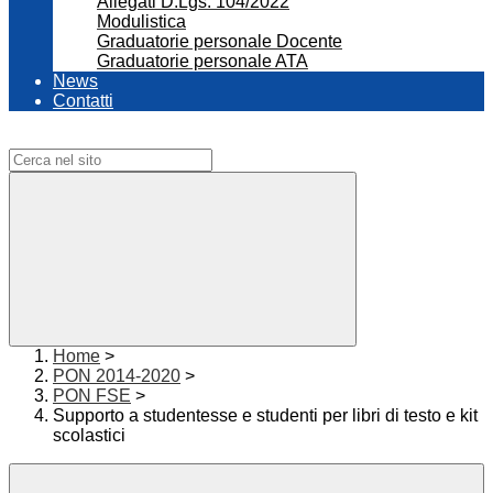
Allegati D.Lgs. 104/2022
Modulistica
Graduatorie personale Docente
Graduatorie personale ATA
News
Contatti
Campo di ricerca per le pagine del sito
Home
>
PON 2014-2020
>
PON FSE
>
Supporto a studentesse e studenti per libri di testo e kit
scolastici