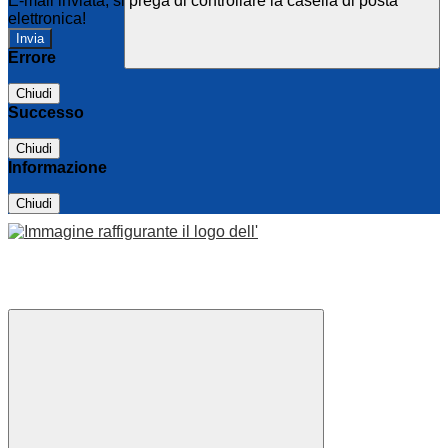
E-mail inviata, si prega di controllare la casella di posta
elettronica!
Errore
Chiudi
Successo
Chiudi
Informazione
Chiudi