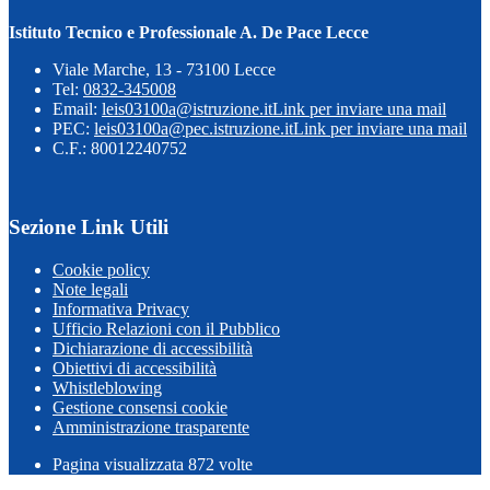
Istituto Tecnico e Professionale A. De Pace Lecce
Viale Marche, 13 - 73100 Lecce
Tel:
0832-345008
Email:
leis03100a@istruzione.it
Link per inviare una mail
PEC:
leis03100a@pec.istruzione.it
Link per inviare una mail
C.F.: 80012240752
Sezione Link Utili
Cookie policy
Note legali
Informativa Privacy
Ufficio Relazioni con il Pubblico
Dichiarazione di accessibilità
Obiettivi di accessibilità
Whistleblowing
Gestione consensi cookie
Amministrazione trasparente
Pagina visualizzata
872
volte