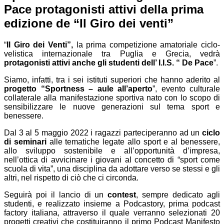
Pace protagonisti attivi della prima
edizione de “Il Giro dei venti”
“
Il Giro dei Venti”,
la prima competizione amatoriale ciclo-
velistica internazionale tra Puglia e Grecia, vedrà
protagonisti attivi anche gli studenti dell’ I.I.S. “ De Pace
”.
Siamo, infatti, tra i sei istituti superiori che hanno aderito al
progetto “Sportness – aule all’aperto
”, evento culturale
collaterale alla manifestazione sportiva nato con lo scopo di
sensibilizzare le nuove generazioni sul tema sport e
benessere.
Dal 3 al 5 maggio 2022 i ragazzi parteciperanno ad un
ciclo
di seminari
alle tematiche legate allo sport e al benessere,
allo sviluppo sostenibile e all’opportunità d’impresa,
nell’ottica di avvicinare i giovani al concetto di “sport come
scuola di vita”, una disciplina da adottare verso se stessi e gli
altri, nel rispetto di ciò che ci circonda.
Seguirà poi il lancio di un
contest
, sempre dedicato agli
studenti, e realizzato insieme a Podcastory, prima podcast
factory italiana, attraverso il quale verranno selezionati 20
progetti creativi che costituiranno il primo Podcast Manifesto