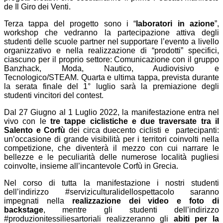
de Il Giro dei Venti.
Terza tappa del progetto sono i “
laboratori in azione
”,
workshop che vedranno la partecipazione attiva degli
studenti delle scuole partner nel supportare l’evento a livello
organizzativo e nella realizzazione di “prodotti” specifici,
ciascuno per il proprio settore: Comunicazione con il gruppo
Banzhack, Moda, Nautico, Audiovisivo e
Tecnologico/STEAM. Quarta e ultima tappa, prevista durante
la serata finale del 1° luglio sarà la premiazione degli
studenti vincitori del contest.
Dal 27 Giugno al 1 Luglio 2022, la manifestazione entra nel
vivo con le
tre tappe ciclistiche e due traversate tra il
Salento e Corfù
dei circa duecento ciclisti e partecipanti:
un’occasione di grande visibilità per i territori coinvolti nella
competizione, che diventerà il mezzo con cui narrare le
bellezze e le peculiarità delle numerose località pugliesi
coinvolte, insieme all’incantevole Corfù in Grecia.
Nel corso di tutta la manifestazione i nostri studenti
dell’indirizzo #serviziculturalidellospettacolo saranno
impegnati nella
realizzazione dei video e foto di
backstage
, mentre gli studenti dell’indirizzo
#produzionitessiliesartoriali realizzeranno gli
abiti per la