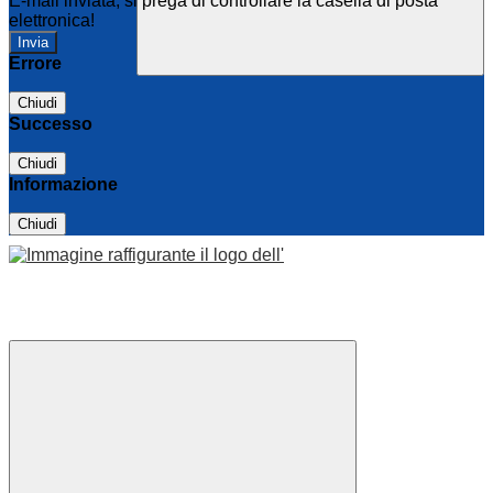
E-mail inviata, si prega di controllare la casella di posta
elettronica!
Errore
Chiudi
Successo
Chiudi
Informazione
Chiudi