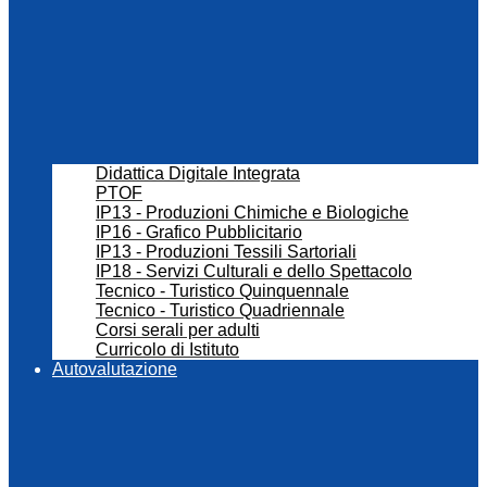
Didattica Digitale Integrata
PTOF
IP13 - Produzioni Chimiche e Biologiche
IP16 - Grafico Pubblicitario
IP13 - Produzioni Tessili Sartoriali
IP18 - Servizi Culturali e dello Spettacolo
Tecnico - Turistico Quinquennale
Tecnico - Turistico Quadriennale
Corsi serali per adulti
Curricolo di Istituto
Autovalutazione