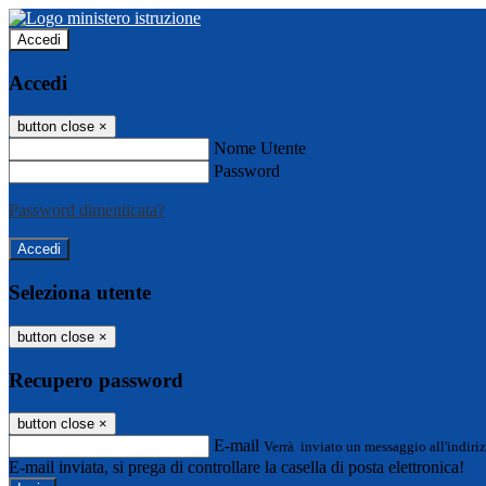
Accedi
Accedi
button close
×
Nome Utente
Password
Password dimenticata?
Seleziona utente
button close
×
Recupero password
button close
×
E-mail
Verrà inviato un messaggio all'indiriz
E-mail inviata, si prega di controllare la casella di posta elettronica!