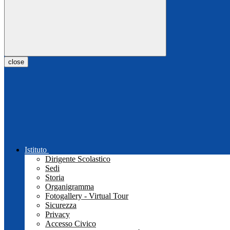
close
Istituto
Dirigente Scolastico
Sedi
Storia
Organigramma
Fotogallery - Virtual Tour
Sicurezza
Privacy
Accesso Civico