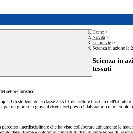
Home
>
Novità
>
Le notizie
>
Scienza in azione la 2
Scienza in az
tessuti
el settore turistico.
ogia. Gli studenti della classe 2^ATT del settore turistico dell'Istituto
 per un giorno in giovani ricercatori presso il laboratorio di microbiolo
 percorso interdisciplinare che ha visto collaborare attivamente le mater
tuto dare "forma e colore" ai concetti studiati durante le ore di lezione