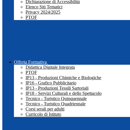
Dichiarazione di Accessibilità
Elenco Siti Tematici
Privacy 2024/2025
PTOF
Offerta Formativa
Didattica Digitale Integrata
PTOF
IP13 - Produzioni Chimiche e Biologiche
IP16 - Grafico Pubblicitario
IP13 - Produzioni Tessili Sartoriali
IP18 - Servizi Culturali e dello Spettacolo
Tecnico - Turistico Quinquennale
Tecnico - Turistico Quadriennale
Corsi serali per adulti
Curricolo di Istituto