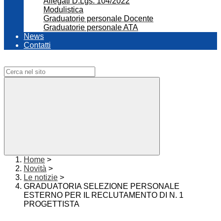
Allegati D.Lgs. 104/2022
Modulistica
Graduatorie personale Docente
Graduatorie personale ATA
News
Contatti
Campo di ricerca per le pagine del sito
Home
>
Novità
>
Le notizie
>
GRADUATORIA SELEZIONE PERSONALE
ESTERNO PER IL RECLUTAMENTO DI N. 1
PROGETTISTA