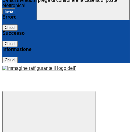
E-mail inviata, si prega di controllare la casella di posta
elettronica!
Errore
Chiudi
Successo
Chiudi
Informazione
Chiudi