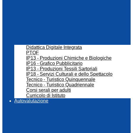
Didattica Digitale Integrata
PTOF
IP13 - Produzioni Chimiche e Biologiche
IP16 - Grafico Pubblicitario
IP13 - Produzioni Tessili Sartoriali
IP18 - Servizi Culturali e dello Spettacolo
Tecnico - Turistico Quinquennale
Tecnico - Turistico Quadriennale
Corsi serali per adulti
Curricolo di Istituto
Autovalutazione