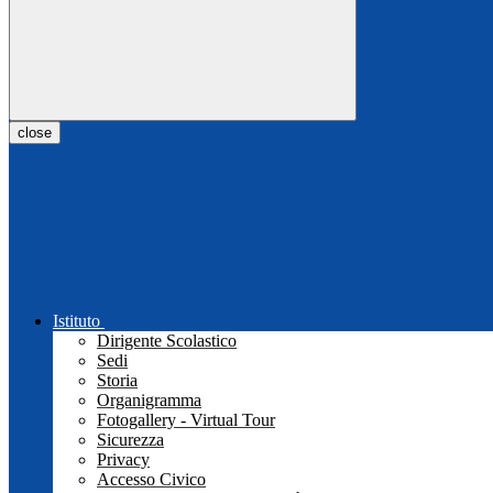
close
Istituto
Dirigente Scolastico
Sedi
Storia
Organigramma
Fotogallery - Virtual Tour
Sicurezza
Privacy
Accesso Civico