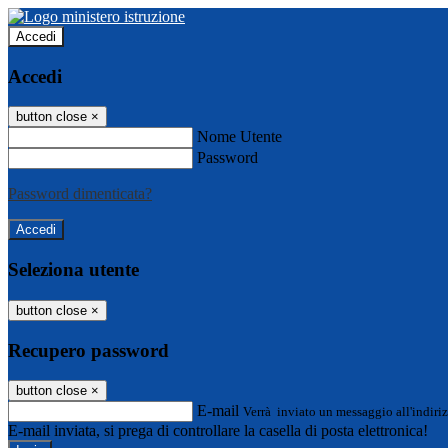
Accedi
Accedi
button close
×
Nome Utente
Password
Password dimenticata?
Seleziona utente
button close
×
Recupero password
button close
×
E-mail
Verrà inviato un messaggio all'indiriz
E-mail inviata, si prega di controllare la casella di posta elettronica!