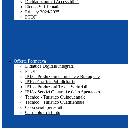
Dichiarazione di Accessibilità
Elenco Siti Tematici
Privacy 2024/2025
PTOF
Offerta Formativa
Didattica Digitale Integrata
PTOF
IP13 - Produzioni Chimiche e Biologiche
IP16 - Grafico Pubblicitario
IP13 - Produzioni Tessili Sartoriali
IP18 - Servizi Culturali e dello Spettacolo
Tecnico - Turistico Quinquennale
Tecnico - Turistico Quadriennale
Corsi serali per adulti
Curricolo di Istituto