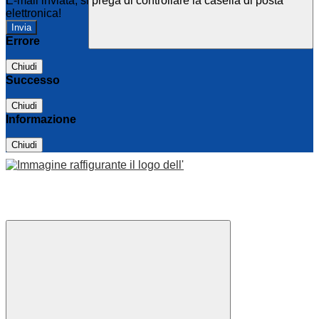
E-mail inviata, si prega di controllare la casella di posta
elettronica!
Errore
Chiudi
Successo
Chiudi
Informazione
Chiudi