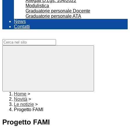
Allegati D.Lgs. 104/2022
Modulistica
Graduatorie personale Docente
Graduatorie personale ATA
News
Contatti
Campo di ricerca per le pagine del sito
Home
>
Novità
>
Le notizie
>
Progetto FAMI
Progetto FAMI