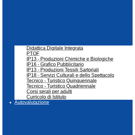
Didattica Digitale Integrata
PTOF
IP13 - Produzioni Chimiche e Biologiche
IP16 - Grafico Pubblicitario
IP13 - Produzioni Tessili Sartoriali
IP18 - Servizi Culturali e dello Spettacolo
Tecnico - Turistico Quinquennale
Tecnico - Turistico Quadriennale
Corsi serali per adulti
Curricolo di Istituto
Autovalutazione