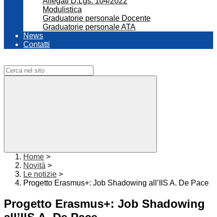
Allegati D.Lgs. 104/2022
Modulistica
Graduatorie personale Docente
Graduatorie personale ATA
News
Contatti
Campo di ricerca per le pagine del sito
Home
>
Novità
>
Le notizie
>
Progetto Erasmus+: Job Shadowing all’IIS A. De Pace
Progetto Erasmus+: Job Shadowing