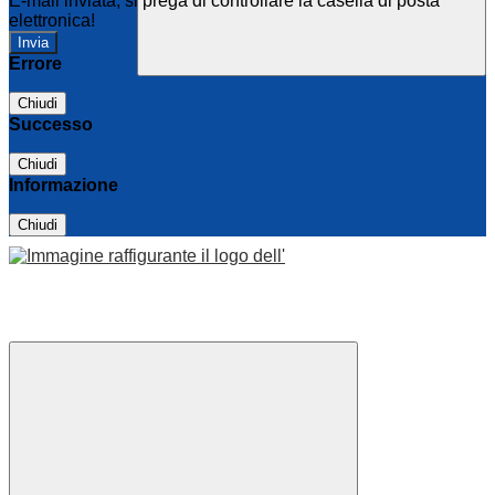
E-mail inviata, si prega di controllare la casella di posta
elettronica!
Errore
Chiudi
Successo
Chiudi
Informazione
Chiudi