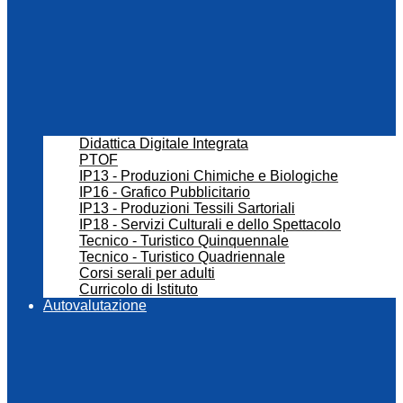
Didattica Digitale Integrata
PTOF
IP13 - Produzioni Chimiche e Biologiche
IP16 - Grafico Pubblicitario
IP13 - Produzioni Tessili Sartoriali
IP18 - Servizi Culturali e dello Spettacolo
Tecnico - Turistico Quinquennale
Tecnico - Turistico Quadriennale
Corsi serali per adulti
Curricolo di Istituto
Autovalutazione