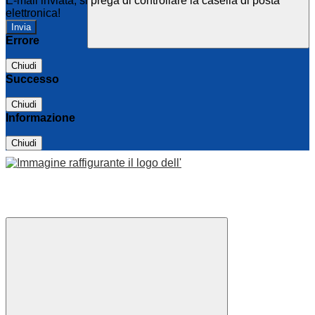
E-mail inviata, si prega di controllare la casella di posta
elettronica!
Errore
Chiudi
Successo
Chiudi
Informazione
Chiudi