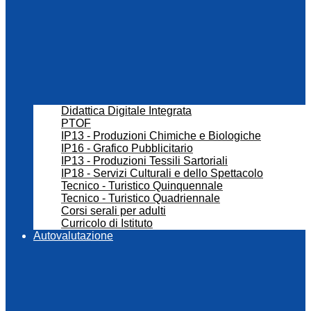
Didattica Digitale Integrata
PTOF
IP13 - Produzioni Chimiche e Biologiche
IP16 - Grafico Pubblicitario
IP13 - Produzioni Tessili Sartoriali
IP18 - Servizi Culturali e dello Spettacolo
Tecnico - Turistico Quinquennale
Tecnico - Turistico Quadriennale
Corsi serali per adulti
Curricolo di Istituto
Autovalutazione