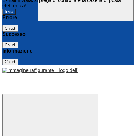
E-mail inviata, si prega di controllare la casella di posta
elettronica!
Errore
Chiudi
Successo
Chiudi
Informazione
Chiudi