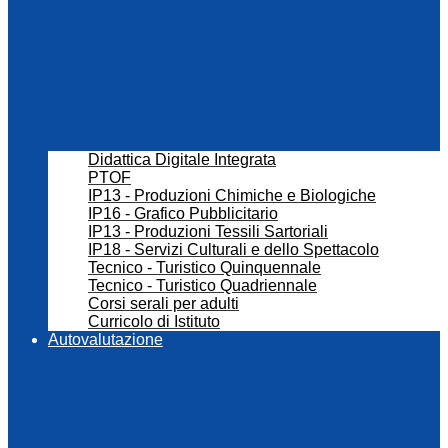
Didattica Digitale Integrata
PTOF
IP13 - Produzioni Chimiche e Biologiche
IP16 - Grafico Pubblicitario
IP13 - Produzioni Tessili Sartoriali
IP18 - Servizi Culturali e dello Spettacolo
Tecnico - Turistico Quinquennale
Tecnico - Turistico Quadriennale
Corsi serali per adulti
Curricolo di Istituto
Autovalutazione