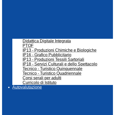
Didattica Digitale Integrata
PTOF
IP13 - Produzioni Chimiche e Biologiche
IP16 - Grafico Pubblicitario
IP13 - Produzioni Tessili Sartoriali
IP18 - Servizi Culturali e dello Spettacolo
Tecnico - Turistico Quinquennale
Tecnico - Turistico Quadriennale
Corsi serali per adulti
Curricolo di Istituto
Autovalutazione