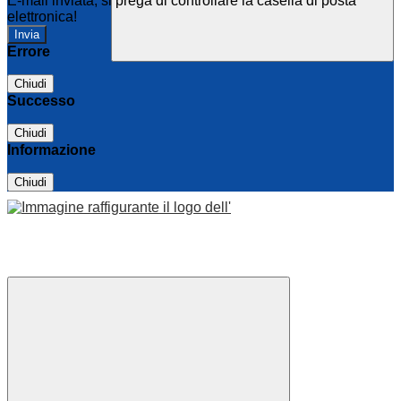
E-mail inviata, si prega di controllare la casella di posta
elettronica!
Errore
Chiudi
Successo
Chiudi
Informazione
Chiudi