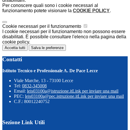
disabilitarli.
Per conoscere quali sono i cookie necessari al
funzionamento potete visionare la
COOKIE POLICY
.
Cookie necessari per il funzionamento
I cookie necessari per il funzionamento non possono essere
disabilitati. È possibile consultare l'elenco nella pagina della
cookie policy.
Accetta tutti
Salva le preferenze
Contatti
Istituto Tecnico e Professionale A. De Pace Lecce
Viale Marche, 13 - 73100 Lecce
Tel:
0832-345008
Email:
leis03100a@istruzione.it
Link per inviare una mail
PEC:
leis03100a@pec.istruzione.it
Link per inviare una mail
C.F.: 80012240752
Sezione Link Utili