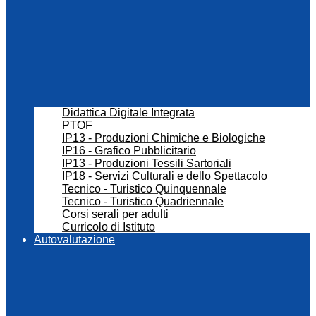
Didattica Digitale Integrata
PTOF
IP13 - Produzioni Chimiche e Biologiche
IP16 - Grafico Pubblicitario
IP13 - Produzioni Tessili Sartoriali
IP18 - Servizi Culturali e dello Spettacolo
Tecnico - Turistico Quinquennale
Tecnico - Turistico Quadriennale
Corsi serali per adulti
Curricolo di Istituto
Autovalutazione