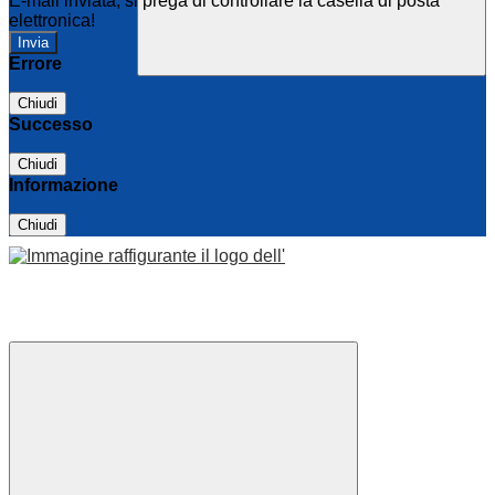
E-mail inviata, si prega di controllare la casella di posta
elettronica!
Errore
Chiudi
Successo
Chiudi
Informazione
Chiudi