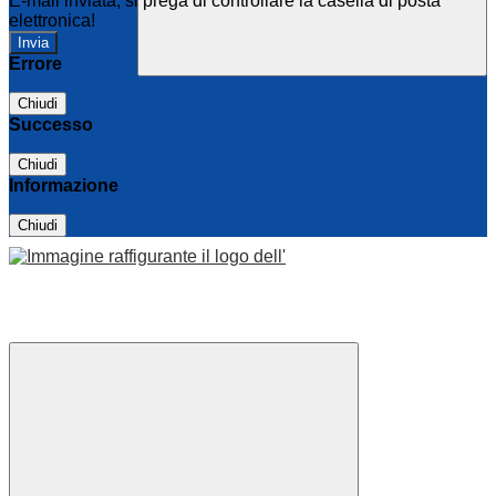
E-mail inviata, si prega di controllare la casella di posta
elettronica!
Errore
Chiudi
Successo
Chiudi
Informazione
Chiudi