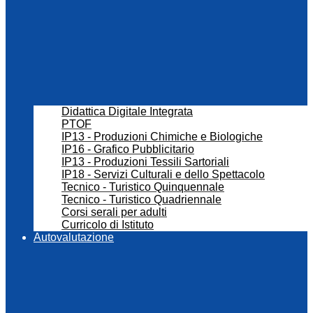
Didattica Digitale Integrata
PTOF
IP13 - Produzioni Chimiche e Biologiche
IP16 - Grafico Pubblicitario
IP13 - Produzioni Tessili Sartoriali
IP18 - Servizi Culturali e dello Spettacolo
Tecnico - Turistico Quinquennale
Tecnico - Turistico Quadriennale
Corsi serali per adulti
Curricolo di Istituto
Autovalutazione