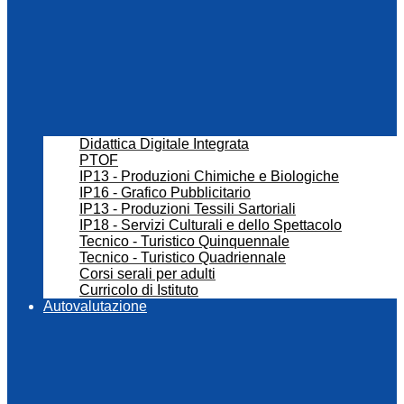
Didattica Digitale Integrata
PTOF
IP13 - Produzioni Chimiche e Biologiche
IP16 - Grafico Pubblicitario
IP13 - Produzioni Tessili Sartoriali
IP18 - Servizi Culturali e dello Spettacolo
Tecnico - Turistico Quinquennale
Tecnico - Turistico Quadriennale
Corsi serali per adulti
Curricolo di Istituto
Autovalutazione