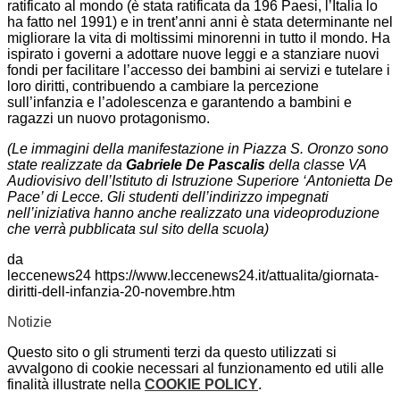
ratificato al mondo (è stata ratificata da 196 Paesi, l’Italia lo
ha fatto nel 1991) e in trent’anni anni è stata determinante nel
migliorare la vita di moltissimi minorenni in tutto il mondo. Ha
ispirato i governi a adottare nuove leggi e a stanziare nuovi
fondi per facilitare l’accesso dei bambini ai servizi e tutelare i
loro diritti, contribuendo a cambiare la percezione
sull’infanzia e l’adolescenza e garantendo a bambini e
ragazzi un nuovo protagonismo.
(Le immagini della manifestazione in Piazza S. Oronzo sono
state realizzate da
Gabriele De Pascalis
della classe VA
Audiovisivo dell’Istituto di Istruzione Superiore ‘Antonietta De
Pace’ di Lecce. Gli studenti dell’indirizzo impegnati
nell’iniziativa hanno anche realizzato una videoproduzione
che verrà pubblicata sul sito della scuola)
da
leccenews24 https://www.leccenews24.it/attualita/giornata-
diritti-dell-infanzia-20-novembre.htm
Notizie
Questo sito o gli strumenti terzi da questo utilizzati si
avvalgono di cookie necessari al funzionamento ed utili alle
finalità illustrate nella
COOKIE POLICY
.