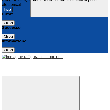
E-mail inviata, si prega di controllare la casella di posta
elettronica!
Errore
Chiudi
Successo
Chiudi
Informazione
Chiudi