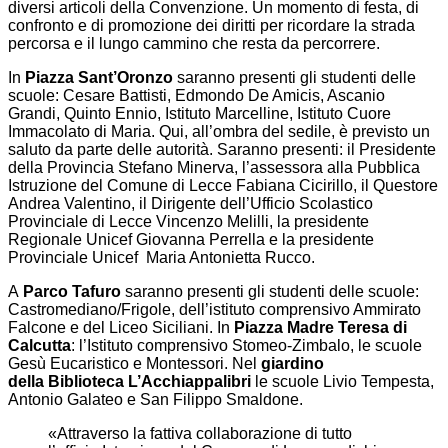
diversi articoli della Convenzione. Un momento di festa, di
confronto e di promozione dei diritti per ricordare la strada
percorsa e il lungo cammino che resta da percorrere.
In
Piazza Sant’Oronzo
saranno presenti gli studenti delle
scuole: Cesare Battisti, Edmondo De Amicis, Ascanio
Grandi, Quinto Ennio, Istituto Marcelline, Istituto Cuore
Immacolato di Maria. Qui, all’ombra del sedile, è previsto un
saluto da parte delle autorità. Saranno presenti: il Presidente
della Provincia Stefano Minerva, l’assessora alla Pubblica
Istruzione del Comune di Lecce Fabiana Cicirillo, il Questore
Andrea Valentino, il Dirigente dell’Ufficio Scolastico
Provinciale di Lecce Vincenzo Melilli, la presidente
Regionale Unicef Giovanna Perrella e la presidente
Provinciale Unicef Maria Antonietta Rucco.
A
Parco Tafuro
saranno presenti gli studenti delle scuole:
Castromediano/Frigole, dell’istituto comprensivo Ammirato
Falcone e del Liceo Siciliani. In
Piazza Madre Teresa di
Calcutta
: l’Istituto comprensivo Stomeo-Zimbalo, le scuole
Gesù Eucaristico e Montessori. Nel
giardino
della Biblioteca L’Acchiappalibri
le scuole Livio Tempesta,
Antonio Galateo e San Filippo Smaldone.
«Attraverso la fattiva collaborazione di tutto