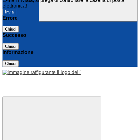
E-mail inviata, si prega di controllare la casella di posta
elettronica!
Errore
Chiudi
Successo
Chiudi
Informazione
Chiudi