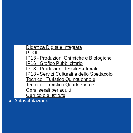
Didattica Digitale Integrata
PTOF
IP13 - Produzioni Chimiche e Biologiche
IP16 - Grafico Pubblicitario
IP13 - Produzioni Tessili Sartoriali
IP18 - Servizi Culturali e dello Spettacolo
Tecnico - Turistico Quinquennale
Tecnico - Turistico Quadriennale
Corsi serali per adulti
Curricolo di Istituto
Autovalutazione