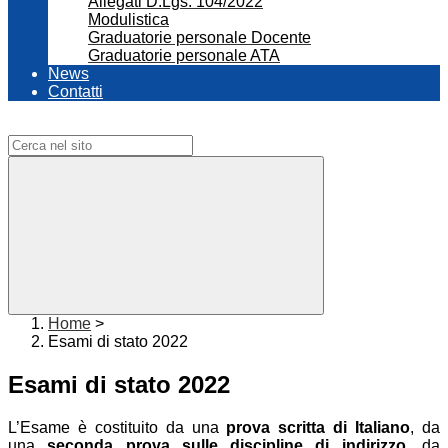
Allegati D.Lgs. 104/2022
Modulistica
Graduatorie personale Docente
Graduatorie personale ATA
News
Contatti
Campo di ricerca per le pagine del sito
Home
>
Esami di stato 2022
Esami di stato 2022
L’Esame è costituito da una
prova scritta di Italiano
, da
una
seconda prova sulle discipline di indirizzo
, da