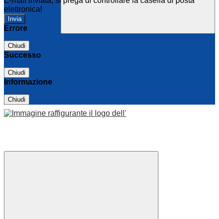
E-mail inviata, si prega di controllare la casella di posta
elettronica!
Errore
Chiudi
Successo
Chiudi
Informazione
Chiudi