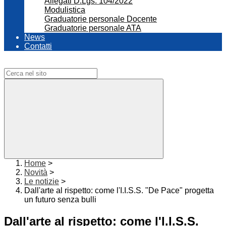
Allegati D.Lgs. 104/2022
Modulistica
Graduatorie personale Docente
Graduatorie personale ATA
News
Contatti
Campo di ricerca per le pagine del sito
Home
>
Novità
>
Le notizie
>
Dall'arte al rispetto: come l'I.I.S.S. "De Pace" progetta
un futuro senza bulli
Dall'arte al rispetto: come l'I.I.S.S.