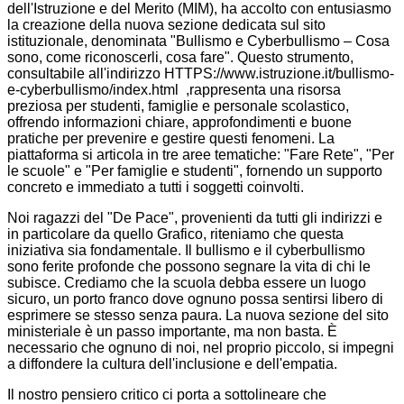
dell'Istruzione e del Merito (MIM), ha accolto con entusiasmo
la creazione della nuova sezione dedicata sul sito
istituzionale, denominata "Bullismo e Cyberbullismo – Cosa
sono, come riconoscerli, cosa fare". Questo strumento,
consultabile all'indirizzo HTTPS://www.istruzione.it/bullismo-
e-cyberbullismo/index.html
,rappresenta una risorsa
preziosa per studenti, famiglie e personale scolastico,
offrendo informazioni chiare, approfondimenti e buone
pratiche per prevenire e gestire questi fenomeni. La
piattaforma si articola in tre aree tematiche: "Fare Rete", "Per
le scuole" e "Per famiglie e studenti", fornendo un supporto
concreto e immediato a tutti i soggetti coinvolti.
Noi ragazzi del "De Pace", provenienti da tutti gli indirizzi e
in particolare da quello Grafico, riteniamo che questa
iniziativa sia fondamentale. Il bullismo e il cyberbullismo
sono ferite profonde che possono segnare la vita di chi le
subisce. Crediamo che la scuola debba essere un luogo
sicuro, un porto franco dove ognuno possa sentirsi libero di
esprimere se stesso senza paura. La nuova sezione del sito
ministeriale è un passo importante, ma non basta. È
necessario che ognuno di noi, nel proprio piccolo, si impegni
a diffondere la cultura dell'inclusione e dell'empatia.
Il nostro pensiero critico ci porta a sottolineare che