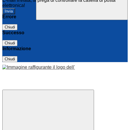
E-mail inviata, si prega di controllare la casella di posta
elettronica!
Errore
Chiudi
Successo
Chiudi
Informazione
Chiudi