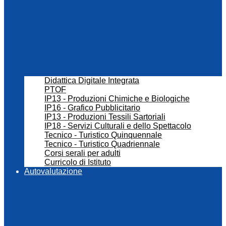
Didattica Digitale Integrata
PTOF
IP13 - Produzioni Chimiche e Biologiche
IP16 - Grafico Pubblicitario
IP13 - Produzioni Tessili Sartoriali
IP18 - Servizi Culturali e dello Spettacolo
Tecnico - Turistico Quinquennale
Tecnico - Turistico Quadriennale
Corsi serali per adulti
Curricolo di Istituto
Autovalutazione