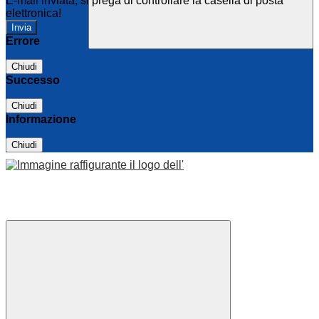
E-mail inviata, si prega di controllare la casella di posta
elettronica!
Errore
Chiudi
Successo
Chiudi
Informazione
Chiudi