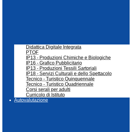
Didattica Digitale Integrata
PTOF
IP13 - Produzioni Chimiche e Biologiche
IP16 - Grafico Pubblicitario
IP13 - Produzioni Tessili Sartoriali
IP18 - Servizi Culturali e dello Spettacolo
Tecnico - Turistico Quinquennale
Tecnico - Turistico Quadriennale
Corsi serali per adulti
Curricolo di Istituto
Autovalutazione