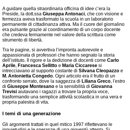
A guidare quella straordinaria officina di idee c’era la
Preside, la dott.ssa
Giuseppa Antonaci
, che con visione e
fermezza aveva trasformato la scuola in un laboratorio
permanente di cittadinanza attiva. Ma il cuore del giornalino
era pulsante grazie al coordinamento di un corpo docente
che credeva fermamente nel valore della scrittura come
strumento di libertà.
Tra le pagine, si avvertiva l’impronta autorevole e
appassionata di professori che hanno segnato la storia
dell’istituto. Il rigore e la dedizione di docenti come
Carlo
Aprile
,
Francesca Sellitto
e
Maria Ciccarese
si
intrecciavano al supporto costante di
Silvana Cleopazzo
e
M. Antonietta Congedo
. Ogni articolo era il frutto di un
confronto serrato, dove la saggezza di
Liliana Greco
, l'estro
di
Giuseppe Montesano
e la sensibilità di
Giovanna
Trevisi
aiutavano i ragazzi a trovare la propria voce,
trasformando una semplice attività scolastica in una vera e
propria palestra di vita.
I temi di una generazione
Gli argomenti trattati in quel mitico 1997 riflettevano le
inquietudini e le speranze di una gioventù attenta. Si