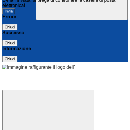
E-mail inviata, si prega di controllare la casella di posta
elettronica!
Errore
Chiudi
Successo
Chiudi
Informazione
Chiudi