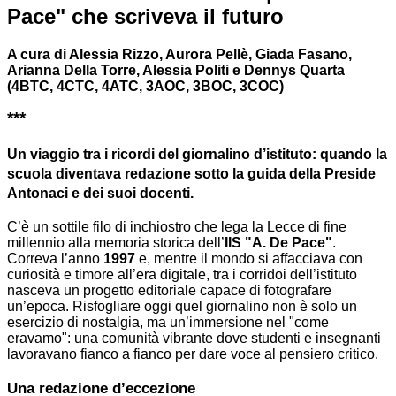
Pace" che scriveva il futuro
A cura di Alessia Rizzo, Aurora Pellè, Giada Fasano,
Arianna Della Torre, Alessia Politi e Dennys Quarta
(4BTC, 4CTC, 4ATC, 3AOC, 3BOC, 3COC)
***
Un viaggio tra i ricordi del giornalino d’istituto: quando la
scuola diventava redazione sotto la guida della Preside
Antonaci e dei suoi docenti.
C’è un sottile filo di inchiostro che lega la Lecce di fine
millennio alla memoria storica dell’
IIS "A. De Pace"
.
Correva l’anno
1997
e, mentre il mondo si affacciava con
curiosità e timore all’era digitale, tra i corridoi dell’istituto
nasceva un progetto editoriale capace di fotografare
un’epoca. Risfogliare oggi quel giornalino non è solo un
esercizio di nostalgia, ma un’immersione nel "come
eravamo": una comunità vibrante dove studenti e insegnanti
lavoravano fianco a fianco per dare voce al pensiero critico.
Una redazione d’eccezione