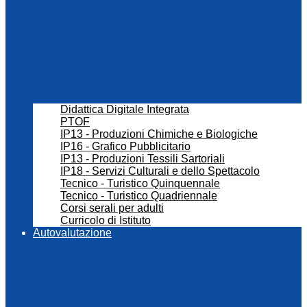
Didattica Digitale Integrata
PTOF
IP13 - Produzioni Chimiche e Biologiche
IP16 - Grafico Pubblicitario
IP13 - Produzioni Tessili Sartoriali
IP18 - Servizi Culturali e dello Spettacolo
Tecnico - Turistico Quinquennale
Tecnico - Turistico Quadriennale
Corsi serali per adulti
Curricolo di Istituto
Autovalutazione