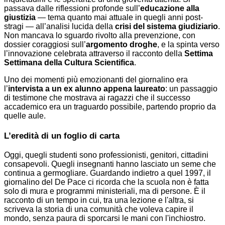
passava dalle riflessioni profonde sull’
educazione alla
giustizia
— tema quanto mai attuale in quegli anni post-
stragi — all’analisi lucida della
crisi del sistema giudiziario
.
Non mancava lo sguardo rivolto alla prevenzione, con
dossier coraggiosi sull’
argomento droghe
, e la spinta verso
l’innovazione celebrata attraverso il racconto della
Settima
Settimana della Cultura Scientifica
.
Uno dei momenti più emozionanti del giornalino era
l’
intervista a un ex alunno appena laureato
: un passaggio
di testimone che mostrava ai ragazzi che il successo
accademico era un traguardo possibile, partendo proprio da
quelle aule.
L’eredità di un foglio di carta
Oggi, quegli studenti sono professionisti, genitori, cittadini
consapevoli. Quegli insegnanti hanno lasciato un seme che
continua a germogliare. Guardando indietro a quel 1997, il
giornalino del De Pace ci ricorda che la scuola non è fatta
solo di mura e programmi ministeriali, ma di persone. È il
racconto di un tempo in cui, tra una lezione e l'altra, si
scriveva la storia di una comunità che voleva capire il
mondo, senza paura di sporcarsi le mani con l'inchiostro.