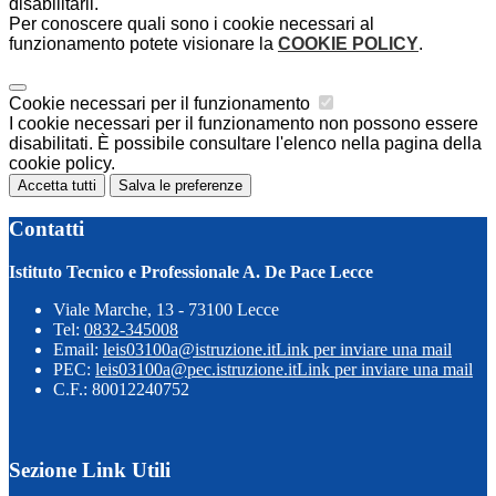
disabilitarli.
Per conoscere quali sono i cookie necessari al
funzionamento potete visionare la
COOKIE POLICY
.
Cookie necessari per il funzionamento
I cookie necessari per il funzionamento non possono essere
disabilitati. È possibile consultare l'elenco nella pagina della
cookie policy.
Accetta tutti
Salva le preferenze
Contatti
Istituto Tecnico e Professionale A. De Pace Lecce
Viale Marche, 13 - 73100 Lecce
Tel:
0832-345008
Email:
leis03100a@istruzione.it
Link per inviare una mail
PEC:
leis03100a@pec.istruzione.it
Link per inviare una mail
C.F.: 80012240752
Sezione Link Utili