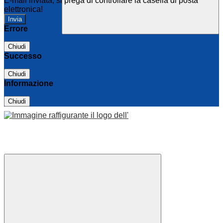
E-mail inviata, si prega di controllare la casella di posta
elettronica!
Errore
Chiudi
Successo
Chiudi
Informazione
Chiudi