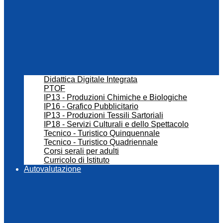
Didattica Digitale Integrata
PTOF
IP13 - Produzioni Chimiche e Biologiche
IP16 - Grafico Pubblicitario
IP13 - Produzioni Tessili Sartoriali
IP18 - Servizi Culturali e dello Spettacolo
Tecnico - Turistico Quinquennale
Tecnico - Turistico Quadriennale
Corsi serali per adulti
Curricolo di Istituto
Autovalutazione