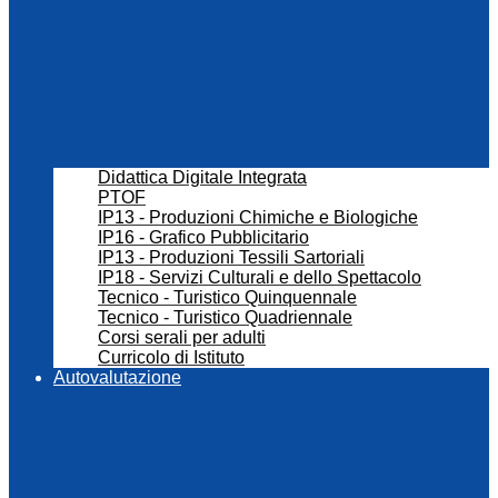
Didattica Digitale Integrata
PTOF
IP13 - Produzioni Chimiche e Biologiche
IP16 - Grafico Pubblicitario
IP13 - Produzioni Tessili Sartoriali
IP18 - Servizi Culturali e dello Spettacolo
Tecnico - Turistico Quinquennale
Tecnico - Turistico Quadriennale
Corsi serali per adulti
Curricolo di Istituto
Autovalutazione