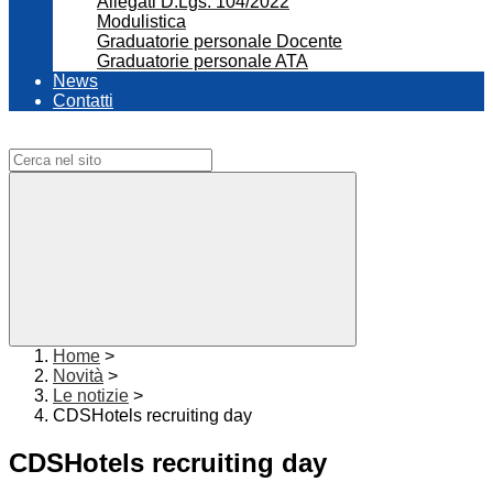
Allegati D.Lgs. 104/2022
Modulistica
Graduatorie personale Docente
Graduatorie personale ATA
News
Contatti
Campo di ricerca per le pagine del sito
Home
>
Novità
>
Le notizie
>
CDSHotels recruiting day
CDSHotels recruiting day