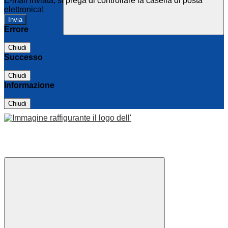
E-mail inviata, si prega di controllare la casella di posta
elettronica!
Errore
Chiudi
Successo
Chiudi
Informazione
Chiudi