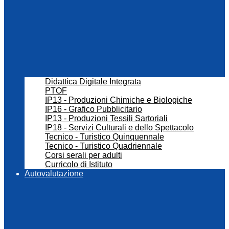
Didattica Digitale Integrata
PTOF
IP13 - Produzioni Chimiche e Biologiche
IP16 - Grafico Pubblicitario
IP13 - Produzioni Tessili Sartoriali
IP18 - Servizi Culturali e dello Spettacolo
Tecnico - Turistico Quinquennale
Tecnico - Turistico Quadriennale
Corsi serali per adulti
Curricolo di Istituto
Autovalutazione