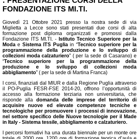
: PRESENTAZIONE CORSI DELLA
FONDAZIONE ITS MI.TI.
Giovedì 21 Ottobre 2021 presso la nostra sede di via
Miglietta a Lecce sono stati presentati due corsi di alta
formazione post diploma organizzati e promossi dalla
Fondazione ITS MI.TI. -
Istituto Tecnico Superiore per la
Moda
e
Sistema ITS Puglia
in “
Tecnico superiore per la
programmazione della produzione e lo sviluppo di
collezioni moda calzaturiero
” ( per la sede di Casarano) e
“
Tecnico superiore per la programmazione della
produzione e lo sviluppo di collezioni moda
abbigliamento
” ( per la sede di Martina Franca)
I corsi, finanziati dal MIUR e dalla Regione Puglia attraverso
il PO‐Puglia FESR‐FSE 2014‐20, offrono l’opportunità di
accesso alla formazione terziaria non universitaria, che
risponde alla
domanda delle imprese del territorio di
acquisire nuove ed elevate competenze tecniche e
tecnologiche per promuovere i processi di innovazione,
nel settore specifico delle Nuove tecnologie per il Made
in Italy - Sistema tessile, abbigliamento e calzaturiero.
I percorsi formativi ha una durata biennale per un monte ore
totale di 2000 ore, 1200 ore di formazione teorica d’aula e