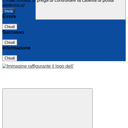
E-mail inviata, si prega di controllare la casella di posta
elettronica!
Errore
Chiudi
Successo
Chiudi
Informazione
Chiudi