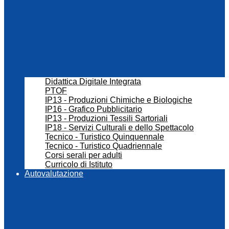
Didattica Digitale Integrata
PTOF
IP13 - Produzioni Chimiche e Biologiche
IP16 - Grafico Pubblicitario
IP13 - Produzioni Tessili Sartoriali
IP18 - Servizi Culturali e dello Spettacolo
Tecnico - Turistico Quinquennale
Tecnico - Turistico Quadriennale
Corsi serali per adulti
Curricolo di Istituto
Autovalutazione