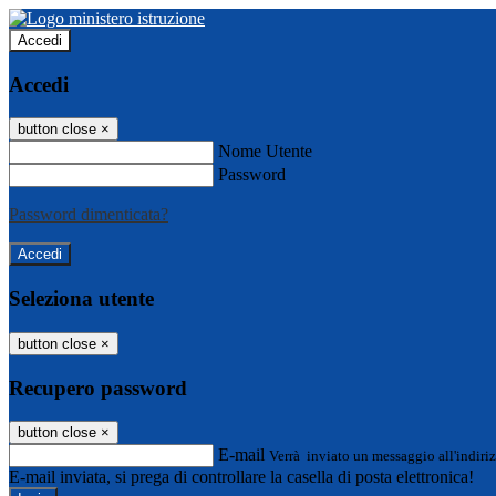
Accedi
Accedi
button close
×
Nome Utente
Password
Password dimenticata?
Seleziona utente
button close
×
Recupero password
button close
×
E-mail
Verrà inviato un messaggio all'indiriz
E-mail inviata, si prega di controllare la casella di posta elettronica!