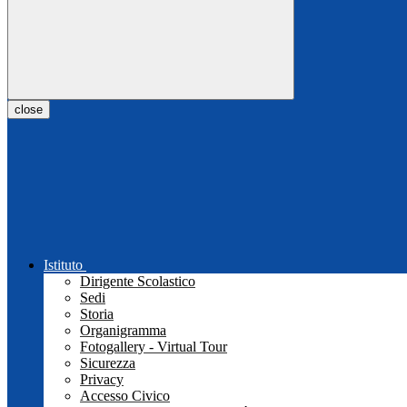
close
Istituto
Dirigente Scolastico
Sedi
Storia
Organigramma
Fotogallery - Virtual Tour
Sicurezza
Privacy
Accesso Civico