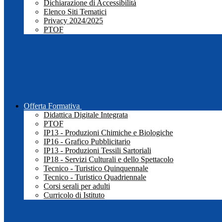
Dichiarazione di Accessibilità
Elenco Siti Tematici
Privacy 2024/2025
PTOF
Offerta Formativa
Didattica Digitale Integrata
PTOF
IP13 - Produzioni Chimiche e Biologiche
IP16 - Grafico Pubblicitario
IP13 - Produzioni Tessili Sartoriali
IP18 - Servizi Culturali e dello Spettacolo
Tecnico - Turistico Quinquennale
Tecnico - Turistico Quadriennale
Corsi serali per adulti
Curricolo di Istituto