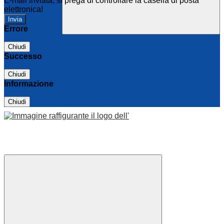
E-mail inviata, si prega di controllare la casella di posta
elettronica!
Errore
Chiudi
Successo
Chiudi
Informazione
Chiudi