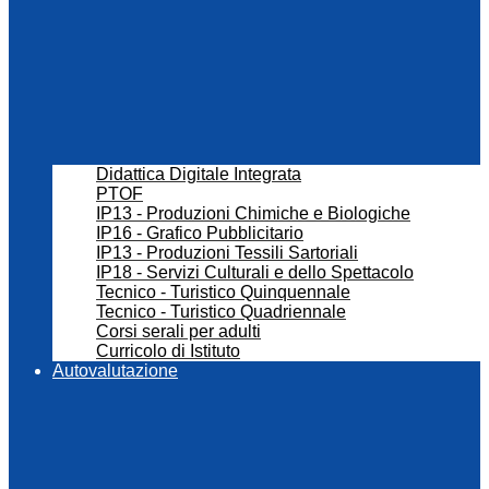
Didattica Digitale Integrata
PTOF
IP13 - Produzioni Chimiche e Biologiche
IP16 - Grafico Pubblicitario
IP13 - Produzioni Tessili Sartoriali
IP18 - Servizi Culturali e dello Spettacolo
Tecnico - Turistico Quinquennale
Tecnico - Turistico Quadriennale
Corsi serali per adulti
Curricolo di Istituto
Autovalutazione